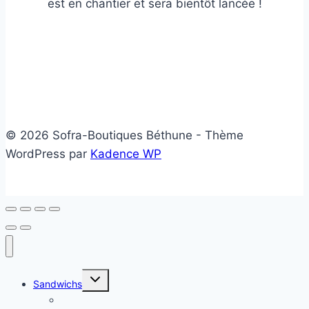
est en chantier et sera bientôt lancée !
© 2026 Sofra-Boutiques Béthune - Thème
WordPress par
Kadence WP
Ouvrir/fermer
Sandwichs
le
menu
Sandwichs froids
enfant