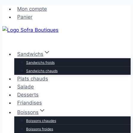
Aller
Aller
Mon compte
au
au
Panier
contenu
contenu
Sandwichs
Sandwichs froids
Sandwichs chauds
Plats chauds
Salade
Desserts
Friandises
Boissons
Boissons chaudes
Boissons froides