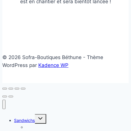
est en chantier et sera bientôt lancée !
© 2026 Sofra-Boutiques Béthune - Thème
WordPress par
Kadence WP
Ouvrir/fermer
Sandwichs
le
menu
Sandwichs froids
enfant