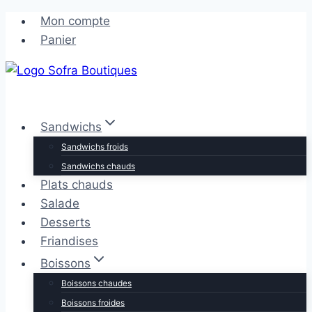
Aller
Aller
Mon compte
au
au
Panier
contenu
contenu
Sandwichs
Sandwichs froids
Sandwichs chauds
Plats chauds
Salade
Desserts
Friandises
Boissons
Boissons chaudes
Boissons froides