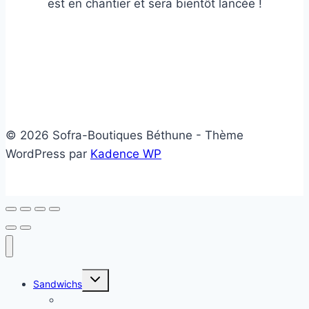
est en chantier et sera bientôt lancée !
© 2026 Sofra-Boutiques Béthune - Thème
WordPress par
Kadence WP
Ouvrir/fermer
Sandwichs
le
menu
Sandwichs froids
enfant