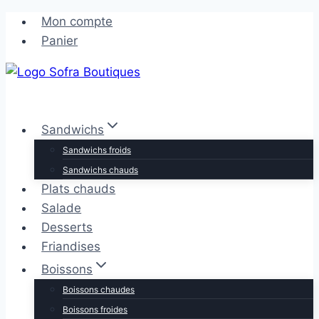
Aller
Aller
Mon compte
au
au
Panier
contenu
contenu
Sandwichs
Sandwichs froids
Sandwichs chauds
Plats chauds
Salade
Desserts
Friandises
Boissons
Boissons chaudes
Boissons froides