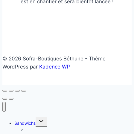
est en chantier et sera bientôt lancée !
© 2026 Sofra-Boutiques Béthune - Thème
WordPress par
Kadence WP
Ouvrir/fermer
Sandwichs
le
menu
Sandwichs froids
enfant