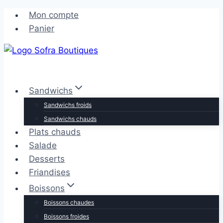
Aller
Aller
Mon compte
au
au
Panier
contenu
contenu
Sandwichs
Sandwichs froids
Sandwichs chauds
Plats chauds
Salade
Desserts
Friandises
Boissons
Boissons chaudes
Boissons froides