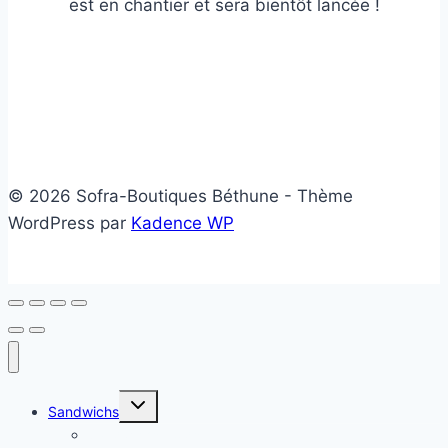
est en chantier et sera bientôt lancée !
© 2026 Sofra-Boutiques Béthune - Thème
WordPress par
Kadence WP
Ouvrir/fermer
Sandwichs
le
menu
Sandwichs froids
enfant