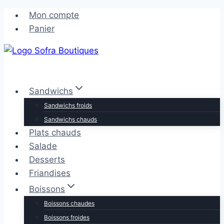
Aller
Aller
Mon compte
au
au
Panier
contenu
contenu
Sandwichs
Sandwichs froids
Sandwichs chauds
Plats chauds
Salade
Desserts
Friandises
Boissons
Boissons chaudes
Boissons froides