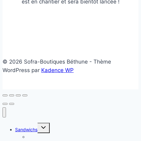
est en chantier et sera bientôt lancée !
© 2026 Sofra-Boutiques Béthune - Thème
WordPress par
Kadence WP
Ouvrir/fermer
Sandwichs
le
menu
Sandwichs froids
enfant