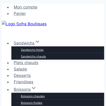
Aller
Aller
Mon compte
au
au
Panier
contenu
contenu
Sandwichs
Sandwichs froids
Sandwichs chauds
Plats chauds
Salade
Desserts
Friandises
Boissons
Boissons chaudes
Boissons froides