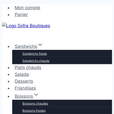
Aller
Aller
Mon compte
au
au
Panier
contenu
contenu
Sandwichs
Sandwichs froids
Sandwichs chauds
Plats chauds
Salade
Desserts
Friandises
Boissons
Boissons chaudes
Boissons froides