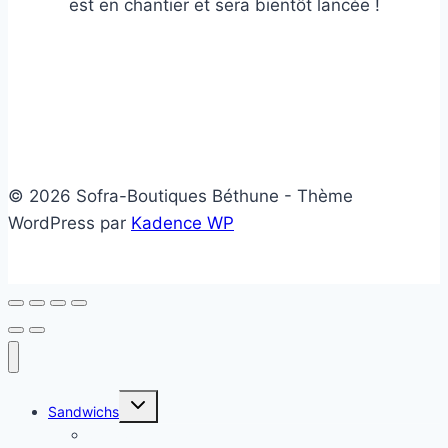
est en chantier et sera bientôt lancée !
© 2026 Sofra-Boutiques Béthune - Thème
WordPress par
Kadence WP
Ouvrir/fermer
Sandwichs
le
menu
Sandwichs froids
enfant