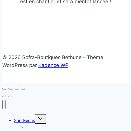
est en chantier et sera bientôt lancée !
© 2026 Sofra-Boutiques Béthune - Thème
WordPress par
Kadence WP
Ouvrir/fermer
Sandwichs
le
menu
Sandwichs froids
enfant