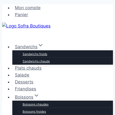
Aller
Aller
Mon compte
au
au
Panier
contenu
contenu
Sandwichs
Sandwichs froids
Sandwichs chauds
Plats chauds
Salade
Desserts
Friandises
Boissons
Boissons chaudes
Boissons froides