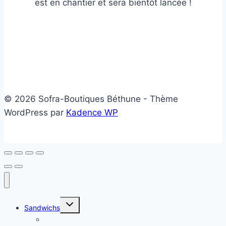
est en chantier et sera bientôt lancée !
© 2026 Sofra-Boutiques Béthune - Thème
WordPress par
Kadence WP
Ouvrir/fermer
Sandwichs
le
menu
Sandwichs froids
enfant