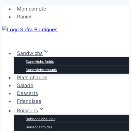
Aller
Aller
Mon compte
au
au
Panier
contenu
contenu
Sandwichs
Sandwichs froids
Sandwichs chauds
Plats chauds
Salade
Desserts
Friandises
Boissons
Boissons chaudes
Boissons froides