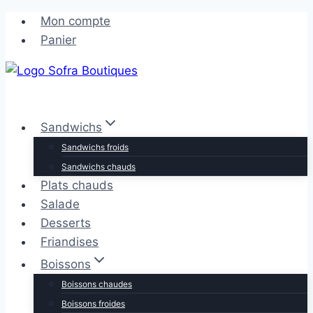
Aller
Aller
Mon compte
au
au
Panier
contenu
contenu
Sandwichs
Sandwichs froids
Sandwichs chauds
Plats chauds
Salade
Desserts
Friandises
Boissons
Boissons chaudes
Boissons froides