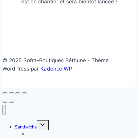
est en chantier et sera bientôt lancée !
© 2026 Sofra-Boutiques Béthune - Thème
WordPress par
Kadence WP
Ouvrir/fermer
Sandwichs
le
menu
Sandwichs froids
enfant