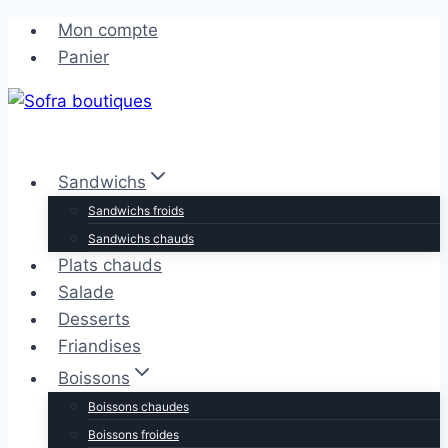
Aller
Mon compte
au
Panier
contenu
Sandwichs
Sandwichs froids
Sandwichs chauds
Plats chauds
Salade
Desserts
Friandises
Boissons
Boissons chaudes
Boissons froides