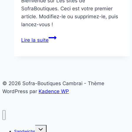
Bienvenue sur Les sites de
SofraBoutiques. Ceci est votre premier
article. Modifiez-le ou supprimez-le, puis
lancez-vous !
Bonjour
Lire la suite
tout
le
monde !
© 2026 Sofra-Boutiques Cambrai - Thème
WordPress par
Kadence WP
Ouvrir/fermer
Sandwichs