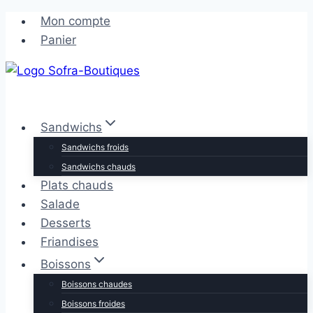
Aller
Mon compte
au
Panier
contenu
Sandwichs
Sandwichs froids
Sandwichs chauds
Plats chauds
Salade
Desserts
Friandises
Boissons
Boissons chaudes
Boissons froides